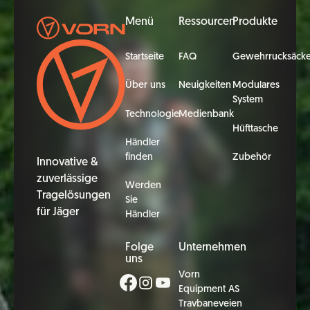
Fußzeile
Menü
Ressourcen
Produkte
Startseite
FAQ
Gewehrrucksäck
Über uns
Neuigkeiten
Modulares
System
Technologie
Medienbank
Hüfttasche
Händler
finden
Zubehör
Innovative &
zuverlässige
Werden
Tragelösungen
Sie
für Jäger
Händler
Folge
Unternehmen
uns
Vorn
Equipment AS
Travbaneveien