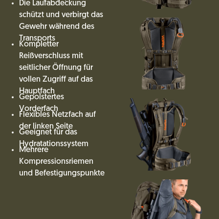
Die Laufabdeckung
schützt und verbirgt das
Gewehr während des
Transports
Kompletter
Reißverschluss mit
seitlicher Öffnung für
vollen Zugriff auf das
Hauptfach
Gepolstertes
Vorderfach
Flexibles Netzfach auf
der linken Seite
Geeignet für das
Hydratationssystem
Mehrere
Kompressionsriemen
und Befestigungspunkte