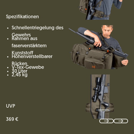
Spezifikationen
Schnellentriegelung des
Gewehrs
Rahmen aus
faserverstärktem
Kunststoff
Höhenverstellbarer
Rücken
V-Tex-Gewebe
30 Liter
2,45 kg
UVP
369 €