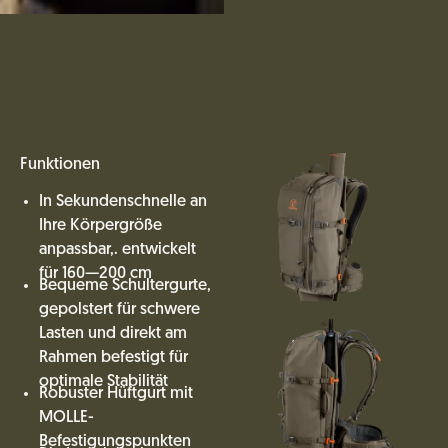
Funktionen
In Sekundenschnelle an
Ihre Körpergröße
anpassbar,. entwickelt
für 160—200 cm
Bequeme Schultergurte,
gepolstert für schwere
Lasten und direkt am
Rahmen befestigt für
optimale Stabilität
Robuster Hüftgurt mit
MOLLE-
Befestigungspunkten