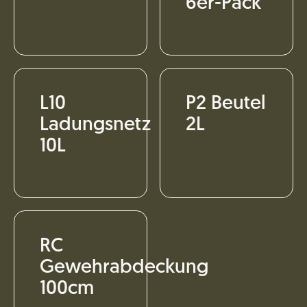
6er-Pack
L10
P2 Beutel
Ladungsnetz
2L
10L
RC
Gewehrabdeckung
100cm