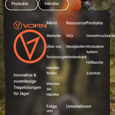
Produkte
Händler
Fußzeile
Menü
Ressourcen
Produkte
Startseite
FAQ
Gewehrrucksäck
Über uns
Neuigkeiten
Modulares
System
Technologie
Medienbank
Hüfttasche
Händler
finden
Zubehör
Innovative &
zuverlässige
Werden
Tragelösungen
Sie
für Jäger
Händler
Folge
Unternehmen
uns