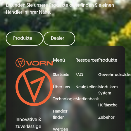
Erkunden Sie unsere Produkte oder finden Sie einen
Händler in Ihrer Nähe.
Produkte
Dealer
Fußzeile
Menü
Ressourcen
Produkte
Startseite
FAQ
Gewehrrucksäck
Über uns
Neuigkeiten
Modulares
System
Technologie
Medienbank
Hüfttasche
Händler
finden
Zubehör
Innovative &
zuverlässige
Werden