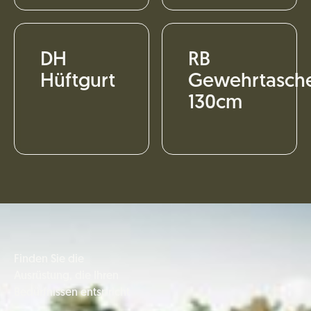
DH
RB
Hüftgurt
Gewehrtasch
130cm
Finden Sie die
Ausrüstung, die Ihren
Bedürfnissen entspricht