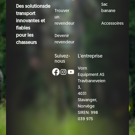
Sac
Des solutionsde
Trouver
banane
transport
un
innovantes et
revendeur
Accessoires
fiables
pour les
Devenir
revendeur
chasseurs
Suivez-
L'entreprise
nous
Vorn
Equipment AS
Travbaneveien
3,
4031
Stavanger,
Norvège
SIREN: 998
039 975