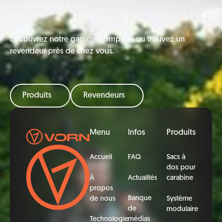
qui correspond à vos
besoins
Découvrez notre gamme complète ou trouvez un
revendeur près de chez vous.
Produits
Revendeurs
Pied de page
Menu
Infos
Produits
Accueil
FAQ
Sacs à
dos pour
À
Actualités
carabine
propos
Banque
de nous
Système
de
modulaire
Technologie
médias