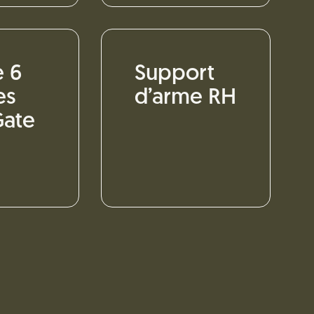
e 6
Support
es
d’arme RH
Gate