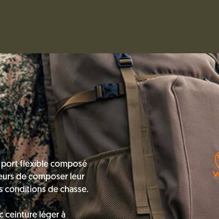
port flexible composé
seurs de composer leur
s conditions de chasse.
 ceinture léger à