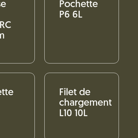
se
Pochette
P6 6L
 RC
m
tte
Filet de
chargement
L10 10L