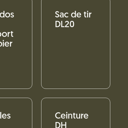
 dos
Sac de tir
DL20
port
bier
les
Ceinture
DH