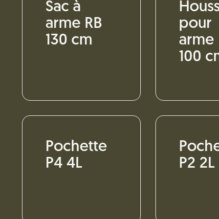
Sac à
Hous
arme RB
pour
130 cm
arme
100 c
Pochette
Poche
P4 4L
P2 2L