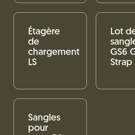
Étagère
Lot d
de
sangl
chargement
GS6 
LS
Strap
Sangles
pour