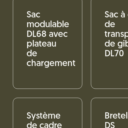
Sac
Sac à
modulable
de
DL68 avec
trans
plateau
de gi
de
DL70
chargement
Système
Bretel
de cadre
DS