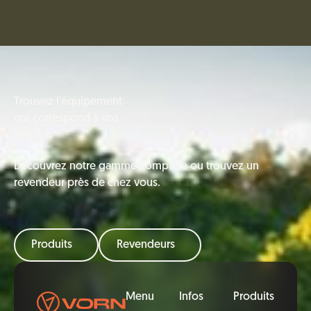
Trouvez l'équipement
qui correspond à vos
besoins
Découvrez notre gamme complète ou trouvez un
revendeur près de chez vous.
Produits
Revendeurs
Pied de page
Menu
Infos
Produits