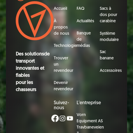
Accueil
FAQ
Sacs à
dos pour
À
Actualités
carabine
propos
Banque
de nous
Système
de
modulaire
Technologie
médias
Sac
Des solutionsde
Trouver
banane
transport
un
innovantes et
revendeur
Accessoires
fiables
pour les
Devenir
revendeur
chasseurs
Suivez-
L'entreprise
nous
Vorn
Equipment AS
Travbaneveien