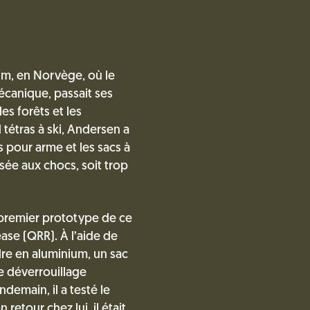
m, en Norvège, où le
écanique, passait ses
s forêts et les
tétras à ski, Andersen a
s pour arme et les sacs à
sée aux chocs, soit trop
 premier prototype de ce
ease (QRR). À l’aide de
adre en aluminium, un sac
 déverrouillage
demain, il a testé le
etour chez lui, il était