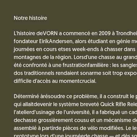
Notre histoire
L'histoire deVORN a commencé en 2009 à Trondhei
fondateur EirikAndersen, alors étudiant en génie m
journées en cours etses week-ends à chasser dans le
montagnes de la région. Lorsd'une chasse au grand 
été confronté à une frustrationfamilière : les sangle
dos traditionnels rendaient sonarme soit trop expo
difficile d'accès au momentcrucial.
Déterminé àrésoudre ce problème, il a construit le
qui allaitdevenir le système breveté Quick Rifle Rel
l’atelierd’usinage de l’université, il a fabriqué un c
dechasse grossièrement cousu et un mécanisme de
assemblé à partirde pièces de vélo modifiées. Le len
prototype lors d’une journéede chasse — et dès son r