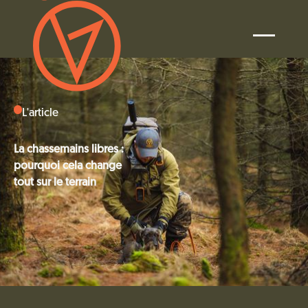
L'article
La chassemains libres :
pourquoi cela change
tout sur le terrain