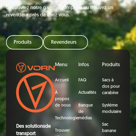
Découvrez notre gamme complète ou trouvez un
revendeur près de chez vous.
Produits
Revendeurs
Pied de page
Menu
Infos
Produits
Accueil
FAQ
Sacs à
dos pour
À
Actualités
carabine
propos
Banque
de nous
Système
de
modulaire
Technologie
médias
Sac
Des solutionsde
Trouver
banane
transport