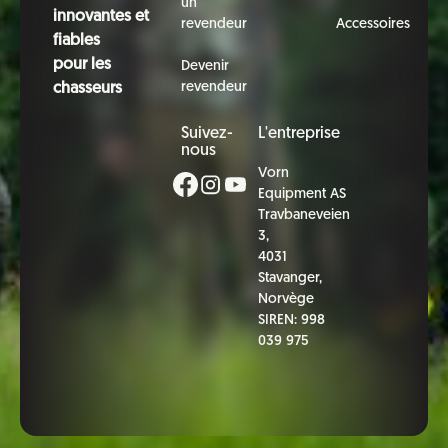
un
innovantes et
revendeur
Accessoires
fiables
pour les
Devenir
revendeur
chasseurs
Suivez-
L'entreprise
nous
Vorn
Equipment AS
Travbaneveien
3,
4031
Stavanger,
Norvège
SIREN: 998
039 975