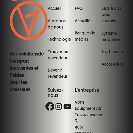
Accueil
FAQ
Sacs à dos
pour
À propos
Actualités
carabine
de nous
Banque de
Système
Technologie
médias
modulaire
Trouver un
Sac banane
Des solutionsde
revendeur
transport
Accessoires
innovantes et
Devenir
fiables
revendeur
pour les
chasseurs
Suivez-
L'entreprise
nous
Vorn
Equipment AS
Travbaneveien
3,
4031