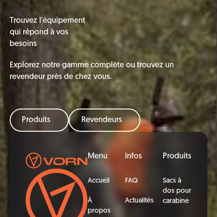
Trouvez l'équipement
qui répond à vos
besoins
Explorez notre gamme complète ou trouvez un
revendeur près de chez vous.
Produits
Revendeurs
Pied de page
Menu
Infos
Produits
Accueil
FAQ
Sacs à
dos pour
À
Actualités
carabine
propos