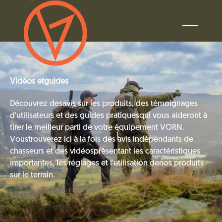
Vidéos etguides
Découvrez desavis sur les produits, des témoignages
d'utilisateurs et des guides pratiquesqui vous aideront à
tirer le meilleur parti de votre équipement VORN.
Voustrouverez ici à la fois des avis indépendants de
chasseurs et des vidéosprésentant les caractéristiques
importantes, les réglages et l'utilisation denos produits
sur le terrain.