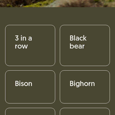
3 in a
Black
row
bear
Bison
Bighorn