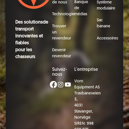
Banque
de nous
Système
de
modulaire
Technologie
médias
Sac
Des solutionsde
Trouver
banane
transport
un
innovantes et
revendeur
Accessoires
fiables
pour les
Devenir
revendeur
chasseurs
Suivez-
L'entreprise
nous
Vorn
Equipment AS
Travbaneveien
3,
4031
Stavanger,
Norvège
SIREN: 998