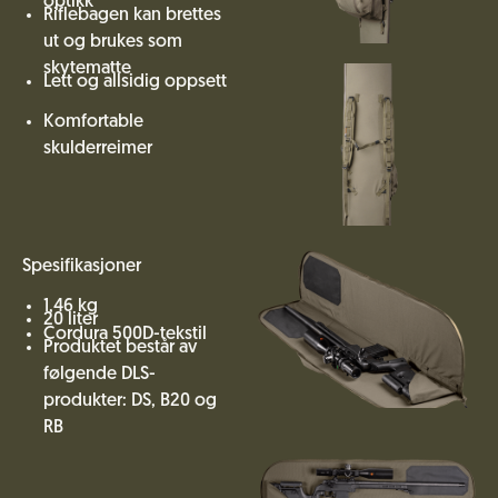
optikk
Riflebagen kan brettes
ut og brukes som
skytematte
Lett og allsidig oppsett
Komfortable
skulderreimer
Spesifikasjoner
1,46 kg
20 liter
Cordura 500D-tekstil
Produktet består av
følgende DLS-
produkter: DS, B20 og
RB