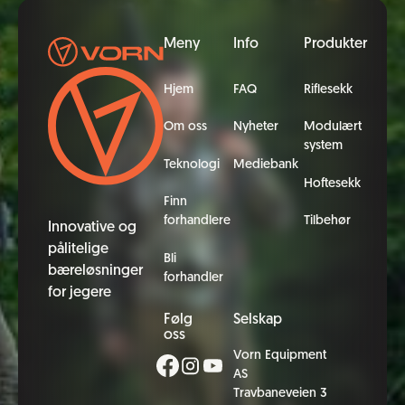
Bunntekst
Meny
Info
Produkter
Hjem
FAQ
Riflesekk
Om oss
Nyheter
Modulært
system
Teknologi
Mediebank
Hoftesekk
Finn
forhandlere
Tilbehør
Innovative og
pålitelige
Bli
bæreløsninger
forhandler
for jegere
Følg
Selskap
oss
Vorn Equipment
AS
Travbaneveien 3