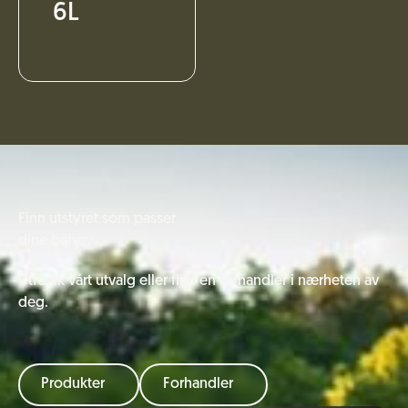
6L
Finn utstyret som passer
dine behov
Utforsk vårt utvalg eller finn en forhandler i nærheten av
deg.
Produkter
Forhandler