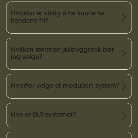
Hvorfor er viktig å ha kunne ha
hendene fri?
Hvilken størrelse jaktryggsekk bør
jeg velge?
Hvorfor velge et modulært system?
Hva er DLS-systemet?