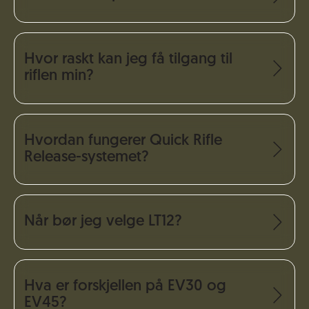
Hvor raskt kan jeg få tilgang til
riflen min?
Hvordan fungerer Quick Rifle
Release-systemet?
Når bør jeg velge LT12?
Hva er forskjellen på EV30 og
EV45?