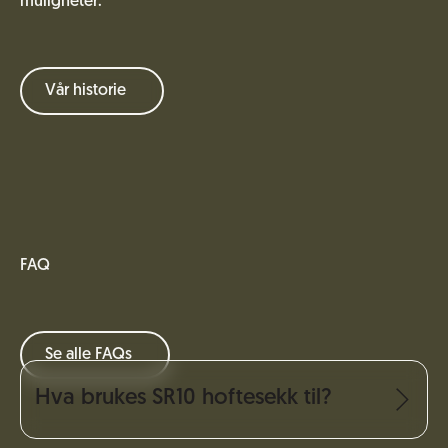
muligheter.
Vår historie
FAQ
Se alle FAQs
Hva brukes SR10 hoftesekk til?