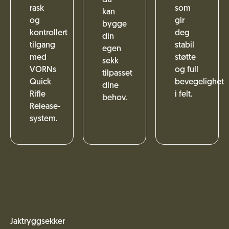
rask
som
kan
og
gir
bygge
kontrollert
deg
din
tilgang
stabil
egen
med
støtte
sekk
VORNs
og full
tilpasset
Quick
bevegelighet
dine
Rifle
i felt.
behov.
Release-
system.
Jaktryggsekker