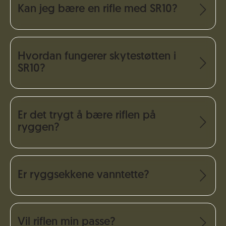
Kan jeg bære en rifle med SR10?
Hvordan fungerer skytestøtten i
SR10?
Er det trygt å bære riflen på
ryggen?
Er ryggsekkene vanntette?
Vil riflen min passe?