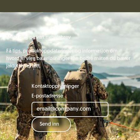
Meld deg på vårt nyhetsbrev
Få tips, produktoppdateringer og informasjon om
hvordan våre bæreløsninger kan bedre måten du bærer
jaktutstyret ditt.
Kontaktopplysninger
E-postadresse
Send inn