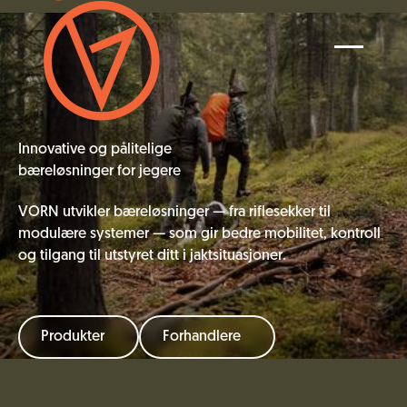
Innovative og pålitelige
bæreløsninger for jegere
VORN utvikler bæreløsninger — fra riflesekker til
modulære systemer — som gir bedre mobilitet, kontroll
og tilgang til utstyret ditt i jaktsituasjoner.
Produkter
Forhandlere