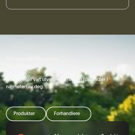
Finn utstyret som passer
dine behov
Utforsk hele vårt utvalg eller finn en forhandler i
nærheten av deg.
Produkter
Forhandlere
Bunntekst