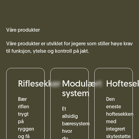
Våre produkter
Våre produkter er utviklet for jegere som stiller høye krav
til funksjon, ytelse og kontroll på jakt.
Riflesekker
Modulært
Hoftese
system
Bær
Den
riflen
eneste
Et
trygt
hoftesekken
allsidig
på
med
bæresystem
ryggen
integrert
hvor
og få
skytestøtte
du