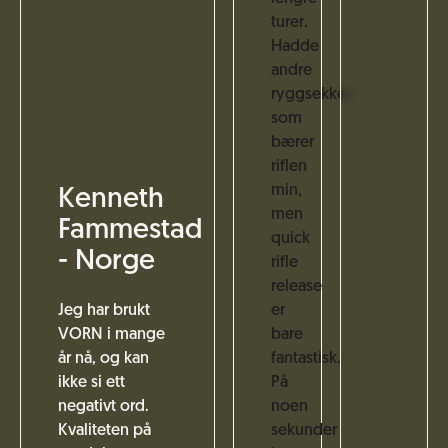
turer.
Hadde
andre
ryggsekker
som
bærer
riflen
min,
Kenneth
men
Fammestad
quick
- Norge
rifle
release
Jeg har brukt
er
VORN i mange
bare
år nå, og kan
fantastisk.
ikke si ett
På
negativt ord.
noen
Kvaliteten på
sekunder