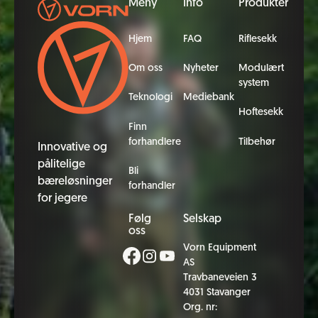
Meny
Info
Produkter
Hjem
FAQ
Riflesekk
Om oss
Nyheter
Modulært
system
Teknologi
Mediebank
Hoftesekk
Finn
forhandlere
Tilbehør
Innovative og
pålitelige
Bli
bæreløsninger
forhandler
for jegere
Følg
Selskap
oss
Vorn Equipment
AS
Travbaneveien 3
4031 Stavanger
Org. nr: