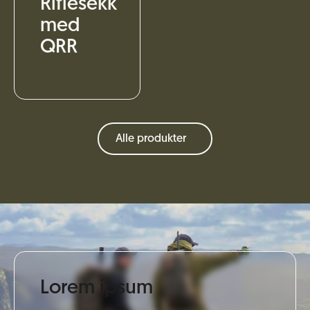
Riflesekk
med
QRR
Alle produkter
Lorem ipsum