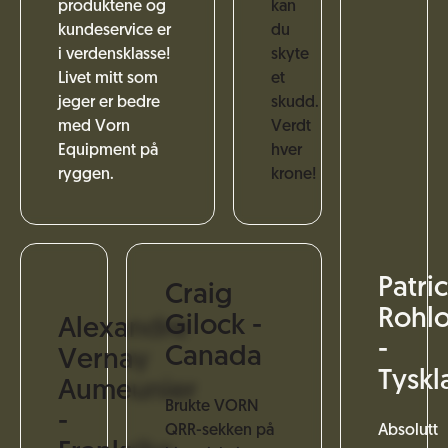
produktene og
kan
kundeservice er
du
i verdensklasse!
skyte
Livet mitt som
et
jeger er bedre
skudd.
med Vorn
Verdt
Equipment på
hver
ryggen.
krone!
Patri
Craig
Rohlo
Gilock -
Alexandre
-
Canada
Vernay
Tyskl
Aumeunier
Brukte VORN
-
QRR-sekken på
Absolutt