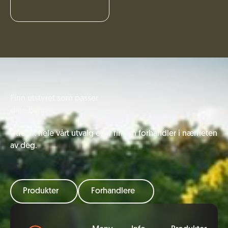
Finn utstyret som passer
dine behov
Utforsk hele vårt utvalg eller finnen forhandler i nærheten
av deg.
Produkter
Forhandlere
Bunntekst