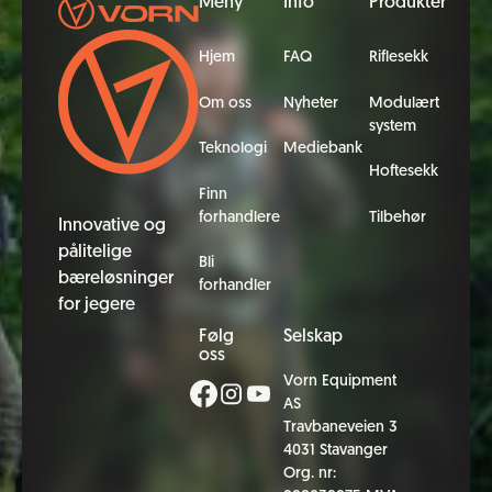
Meny
Info
Produkter
Hjem
FAQ
Riflesekk
Om oss
Nyheter
Modulært
system
Teknologi
Mediebank
Hoftesekk
Finn
forhandlere
Tilbehør
Innovative og
pålitelige
Bli
bæreløsninger
forhandler
for jegere
Følg
Selskap
oss
Vorn Equipment
AS
Travbaneveien 3
4031 Stavanger
Org. nr: