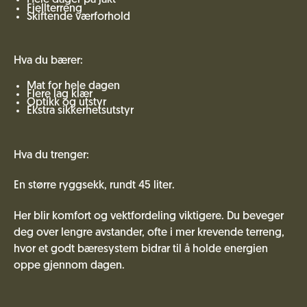
Hele dager på jakt
Fjellterreng
Skiftende værforhold
Hva du bærer:
Mat for hele dagen
Flere lag klær
Optikk og utstyr
Ekstra sikkerhetsutstyr
Hva du trenger:
En større ryggsekk, rundt 45 liter.
Her blir komfort og vektfordeling viktigere. Du beveger
deg over lengre avstander, ofte i mer krevende terreng,
hvor et godt bæresystem bidrar til å holde energien
oppe gjennom dagen.