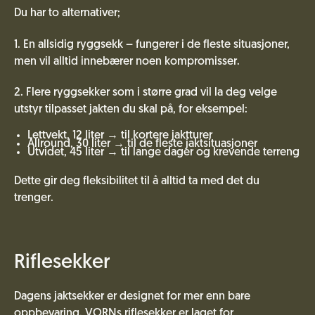
Du har to alternativer;
1. En allsidig ryggsekk – fungerer i de fleste situasjoner,
men vil alltid innebærer noen kompromisser.
2. Flere ryggsekker som i større grad vil la deg velge
utstyr tilpasset jakten du skal på, for eksempel:
Lettvekt, 12 liter → til kortere jaktturer
Allround, 30 liter → til de fleste jaktsituasjoner
Utvidet, 45 liter → til lange dager og krevende terreng
Dette gir deg fleksibilitet til å alltid ta med det du
trenger.
Riflesekker
Dagens jaktsekker er designet for mer enn bare
oppbevaring. VORNs riflesekker er laget for