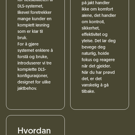
for fleksibiliteten til
på jakt handler
DLS-systemet,
ikke om komfort
likevel foretrekker
alene, det handler
mange kunder en
om kontroll,
komplett løsning
sikkerhet,
som er klar til
effektivitet og
bruk.
ytelse. Det lar deg
For å gjøre
bevege deg
systemet enklere å
naturlig, holde
forstå og bruke,
fokus og reagere
introduserer vi tre
når det gjelder.
komplette DLS-
Når du har prøvd
konfigurasjoner,
det, er det
designet for ulike
vanskelig å gå
jaktbehov.
tilbake.
Hvordan