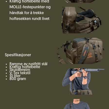
Kraftig hoftebelte med
MOLLE-festepunkter og
håndtak for å trekke
hoftesekken rundt livet
Spesifikasjoner
Ramme av rustfritt stål
Kraftig hoftebelte
Skulderreim
V-Tex tekstil
10 liter
800 gram