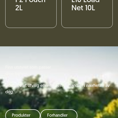
P2 Pouch
L10 Load
2L
Net 10L
Finn utstyret som passer
dine behov
Utforsk vårt utvalg eller finn en forhandler i nærheten av
deg.
Produkter
Forhandler