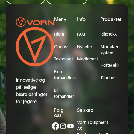
Bunntekst
Meny
Info
Produkter
Hjem
FAQ
Riflesekk
Om oss
Nyheter
Modulært
system
Teknologi
Mediebank
Hoftesekk
Finn
forhandlere
Tilbehør
Innovative og
pålitelige
Bli
bæreløsninger
forhandler
for jegere
Følg
Selskap
oss
Vorn Equipment
AS