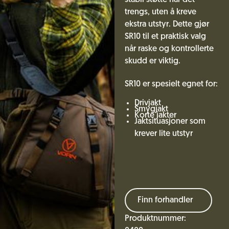
stabil støtte når det
trengs, uten å kreve
ekstra utstyr. Dette gjør
SR10 til et praktisk valg
når raske og kontrollerte
skudd er viktig.
SR10 er spesielt egnet for:
Drivjakt
Smygjakt
Korte jakter
Jaktsituasjoner som
krever lite utstyr
Finn forhandler
Produktnummer: