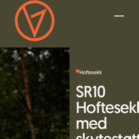
Hoftesekk
SR10
Hoftesek
med