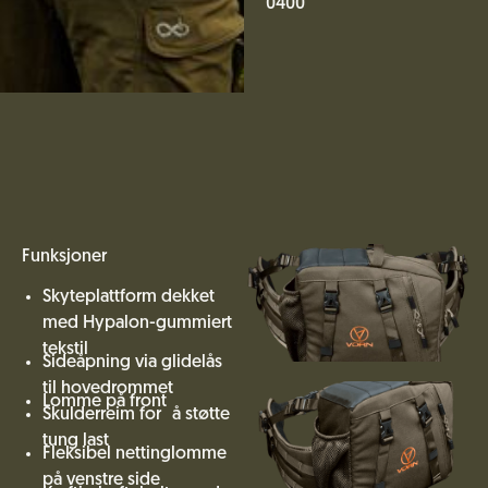
0400
Funksjoner
Skyteplattform dekket
med Hypalon-gummiert
tekstil
Sideåpning via glidelås
til hovedrommet
Lomme på front
Skulderreim for å støtte
tung last
Fleksibel nettinglomme
på venstre side