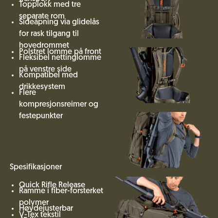
Topplokk med tre
separate rom
Sideåpning via glidelås
for rask tilgang til
hovedrommet
Polstret lomme på front
Fleksibel nettinglomme
på venstre side
Kompatibel med
drikkesystem
Flere
kompresjonsreimer og
festepunkter
Spesifikasjoner
Quick Rifle Release
Ramme i fiber-forsterket
polymer
Høydejusterbar
V-Tex tekstil