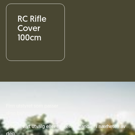
RC Rifle
Cover
100cm
Finn utstyret som passer
dine behov
Utforsk vårt utvalg eller finn en forhandler i nærheten av
deg.