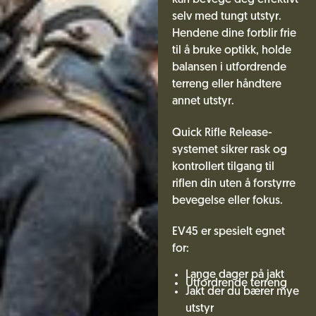
kan bevege deg effektivt
selv med tungt utstyr.
Hendene dine forblir frie
til å bruke optikk, holde
balansen i utfordrende
terreng eller håndtere
annet utstyr.
Quick Rifle Release-
systemet sikrer rask og
kontrollert tilgang til
riflen din uten å forstyrre
bevegelse eller fokus.
EV45 er spesielt egnet
for:
Lange dager på jakt
Utfordrende terreng
Jakt der du bærer mye
utstyr