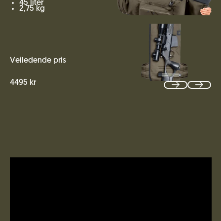
45 liter
2,75 kg
Veiledende pris
4495 kr