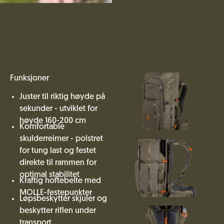
Funksjoner
Juster til riktig høyde på
sekunder - utviklet for
høyde 160-200 cm
Komfortable
skulderreimer - polstret
for tung last og festet
direkte til rammen for
optimal stabilitet
Kraftig hoftebelte med
MOLLE-festepunkter
Løpsbeskytter skjuler og
beskytter riflen under
transport