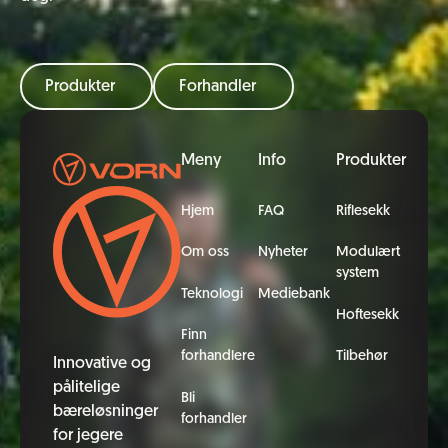
Produkter
Forhandler
Bunntekst
Meny
Info
Produkter
Hjem
FAQ
Riflesekk
Om oss
Nyheter
Modulært
system
Teknologi
Mediebank
Hoftesekk
Finn
forhandlere
Tilbehør
Innovative og
pålitelige
Bli
bæreløsninger
forhandler
for jegere