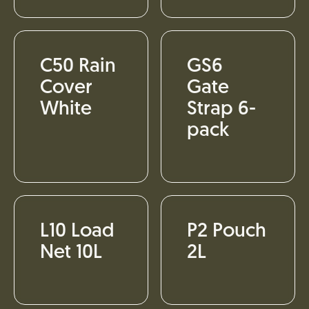
C50 Rain
GS6
Cover
Gate
White
Strap 6-
pack
L10 Load
P2 Pouch
Net 10L
2L